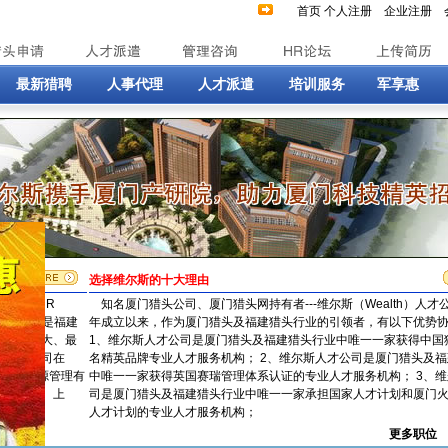
首页
个人注册
企业注册
最新猎聘
人事代理
人才派遣
培训服务
军享惠
选择维尔斯的十大理由
lth HR
知名厦门猎头公司、厦门猎头网持有者---维尔斯（Wealth）人才公
于2004年，是福建
年成立以来，作为厦门猎头及福建猎头行业的引领者，有以下优势
为国内最大、最
1、维尔斯人才公司是厦门猎头及福建猎头行业中唯一一家获得中国
源有限公司在
名精英品牌专业人才服务机构； 2、维尔斯人才公司是厦门猎头及
斯人力资源管理有
中唯一一家获得英国赛瑞管理体系认证的专业人才服务机构； 3、
续在北京、上
司是厦门猎头及福建猎头行业中唯一一家承担国家人才计划和厦门火炬
人才计划的专业人才服务机构；
更多职位