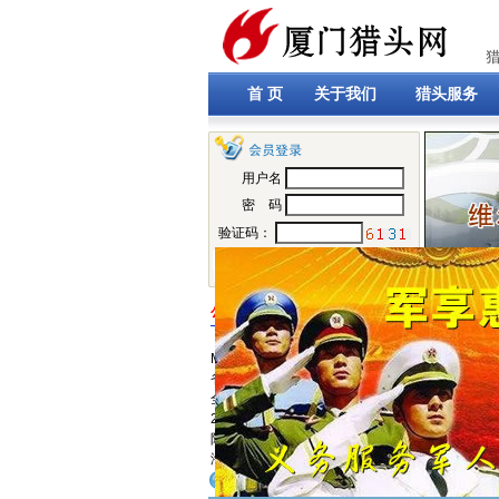
首 页
关于我们
猎头服务
用户名
密 码
验证码：
个人
企业
公司简介
厦门猎头网是维尔斯人力资源管理有限公司（Wea
Management Co.,Ltd.）高端服务平台，创始
省最早具有专业猎头职位的发布平台，目前已成
全、覆盖面最广的高端服务平台。维尔斯人力资
2003年开创于新加坡，2006年初建立厦门维尔
限公司，并以厦门作为集团公司总部所在地，陆
海、广州、洛阳、台湾等核心城市设立办事处...