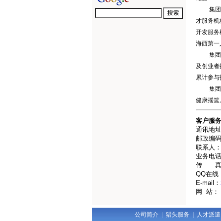
集团下属
才服务机
开发服务
海西第一
集团下属
及创业者
累计参与
集团下属
健康摇篮
客户服
通讯地址
邮政编码：
联系人：M
业务电话：
传 真：0
QQ在
线
E-mail：
网 站： w
公司简介
|
猎头服务
|
人才派遣