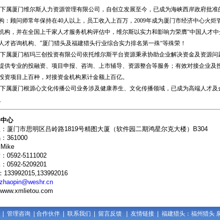
厦门维尔斯人力资源管理有限公司，自创立发展至今，已成为海峡西岸政府批准
构：顾问师常年保持在40人以上，员工收入上百万，2009年成为厦门市经济中心火炬
机构，并在全国上千家人才服务机构评估中，维尔斯以实力和影响力荣膺“中国人才中
人才咨询机构、”厦门猎头及福建猎头行业综合实力排名第一殊“等殊荣！
厦门栢玛三创投资有限公司依托维尔斯平台资源秉承协助企业解决资金及资源问
提供专业的投融资、项目申报、咨询、上市辅导、资源整合等服务；有效对接企业及投
投资项目上百种，对接资金机构累计金额上百亿。
厦门根源心文化传播公司业务涉及健康养生、文化传播领域，已成为高端人才及
。
务中心
：厦门市思明区吕岭路1819号精图大厦（软件园二期鸿星尔克大楼）B304
361000
ike
0592-5111002
592-5209201
：133992015,133992016
zhaopin@weshr.cn
ww.xmlietou.com
|
管理咨询
|
合作伙伴
|
联系我们
|
留言反馈
|
友情链接
|
福建猎头
：
福州猎头