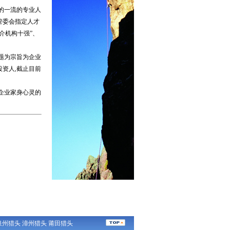
的一流的专业人
管委会指定人才
介机构十强”、
题为宗旨为企业
资人,截止目前
企业家身心灵的
泉州猎头
漳州猎头
莆田猎头