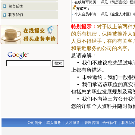
在线填写简历： 详见《简历直投》栏
留言反馈
方式三：
个人会员申请： 详见《企业人才区》
联系我们
特别提示：
对于以上前两种
的所有机密，保障被推荐人
人员不得经手，在向有关客
和最近服务的公司的名字。
恳请谅解：
• 我们不建议您先通过电
上都有所描述。
• 未经邀约，我们一般很
• 我们承诺该职位的真实
包括您的职业发展规划及薪
• 我们不向第三方公开我
您的详细个人资料并随时做
公司简介
|
猎头服务
|
人才派遣
|
管理咨询
|
合作伙伴
|
联系我