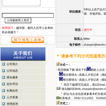
5年以上农产品
职位描述：
调、市场开拓、
推荐技巧
：越详细，被列入后寻人名单的
状态：
进行中
机会就越大！
联系人:
Mike
电子邮件：
zhaopin@weshr.
＊ 请参考下列方式投递简历
公司简介
方式一：
简历模板下载 请在下列
图标上点击，
公司动态
维尔斯猎头--高级人才登记表（模
猎头服务
维尔斯猎头--高级人才登记表（模
定向寻访
简历下载撰写完成后，请以Emai
猎头顾问EMAIL:
zhaopin@weshr.c
长期合作
职位与企业信息请参看本栏目相关网
人才派遣
联系电话：
0592-5111002、52092
方式二：
管理咨询