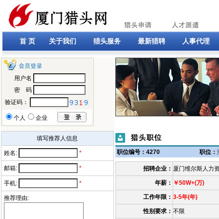
首 页
关于我们
猎头服务
最新猎聘
人事代理
用户名
密 码
验证码：
个人
企业
填写推荐人信息
职位编号：4270
职位：
姓名:
*
邮箱:
*
招聘企业：
厦门维尔斯人力
年薪：
￥50W+(万)
手机:
*
工作年限：
3-5年(年)
推荐理由:
性别要求：
不限