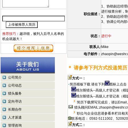
1、协助副总经
进行核查分析，
职位描述：
2、协助副总经
3、协调公司内部
推荐技巧
：越详细，被列入后寻人名单的
状态：
进行中
机会就越大！
联系人:
Mike
电子邮件：
zhaopin@weshr.
＊ 请参考下列方式投递简历
公司简介
方式一：
简历模板下载 请在下列
图标上点击，
公司动态
维尔斯猎头--高级人才登记表（模
猎头服务
维尔斯猎头--高级人才登记表（模
定向寻访
简历下载撰写完成后，请以Emai
猎头顾问EMAIL:
zhaopin@weshr.c
长期合作
职位与企业信息请参看本栏目相关网
人才派遣
联系电话：
0592-5111002、52092
方式二：
管理咨询