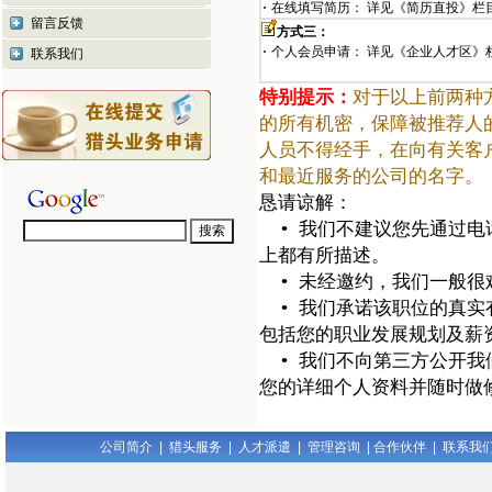
在线填写简历： 详见《简历直投》栏
留言反馈
方式三：
个人会员申请： 详见《企业人才区》
联系我们
特别提示：
对于以上前两种
的所有机密，保障被推荐人
人员不得经手，在向有关客
和最近服务的公司的名字。
恳请谅解：
• 我们不建议您先通过电
上都有所描述。
• 未经邀约，我们一般很
• 我们承诺该职位的真实
包括您的职业发展规划及薪
• 我们不向第三方公开我
您的详细个人资料并随时做
公司简介
|
猎头服务
|
人才派遣
|
管理咨询
|
合作伙伴
|
联系我