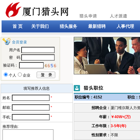
首 页
关于我们
猎头服务
最新猎聘
人事代理
用户名
密 码
验证码：
个人
企业
填写推荐人信息
职位编号：4152
职位：
姓名:
*
邮箱:
*
招聘企业：
厦门维尔斯人力
年薪：
￥40W+(万)
手机:
*
工作年限：
3-5年(年)
推荐理由:
性别要求：
不限