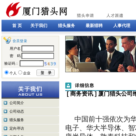
首 页
关于我们
猎头服务
最新猎聘
人事代理
用户名
密 码
验证码：
个人
企业
[ 商务资讯 ] 厦门猎头公
公司简介
公司动态
中国前十强依次为华
猎头服务
电子、华大半导体、智
定向寻访