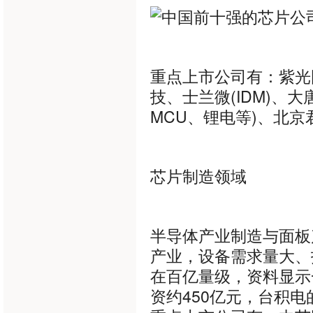
重点上市公司有：紫光
技、士兰微(IDM)、
MCU、锂电等)、北
芯片制造领域
半导体产业制造与面板
产业，设备需求量大、
在百亿量级，资料显示
资约450亿元，台积电