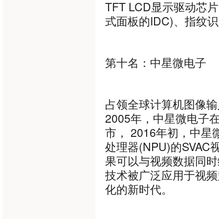
TFT LCD显示驱动
式面板的IDC)、指纹
第十名：中星微电子
占领全球计算机图像输
2005年，中星微电
市， 2016年初，中
处理器(NPU)的SVA
果可以与视频数据同时
技术被广泛应用于视频
化的新时代。