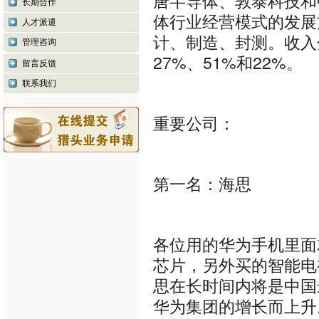
唐半导体、敦泰科技和
长期合作
体行业经营模式的发展
人才派遣
计、制造、封测。收入
管理咨询
27%、51%和22%。
留言反馈
联系我们
重要公司：
第一名：海思
各位用的华为手机里面
芯片，另外买的智能电
思在长时间内将是中国
华为集团的增长而上升