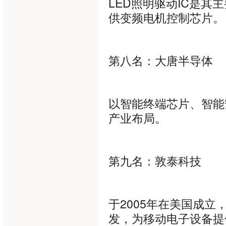
LED照明驱动IC是
供变频电机控制芯片。
第八名：大唐半导体
以智能终端芯片、智能
产业布局。
第九名：敦泰科技
于2005年在美国成
发，为移动电子设备提