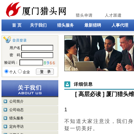
首 页
关于我们
猎头服务
最新猎聘
人事代理
用户名
密 码
验证码：
个人
企业
[ 高层必读 ] 厦门猎
公司简介
1
公司动态
猎头服务
不知道大家注意没，我们身
定向寻访
疑一切美好。